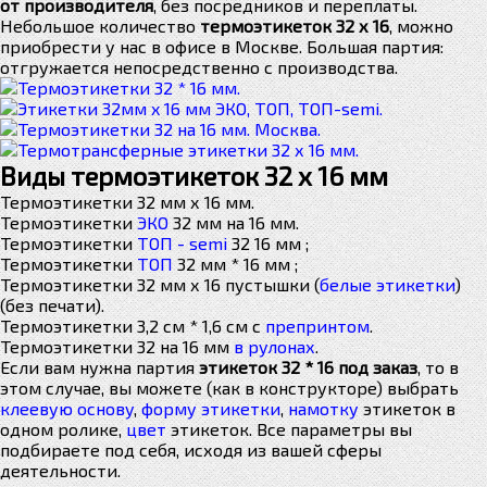
от производителя
, без посредников и переплаты.
Небольшое количество
термоэтикеток 32 х 16
, можно
приобрести у нас в офисе в Москве. Большая партия:
отгружается непосредственно с производства.
Виды термоэтикеток 32 х 16 мм
Термоэтикетки 32 мм х 16 мм.
Термоэтикетки
ЭКО
32 мм на 16 мм.
Термоэтикетки
ТОП - semi
32 16 мм ;
Термоэтикетки
ТОП
32 мм * 16 мм ;
Термоэтикетки 32 мм х 16 пустышки (
белые этикетки
)
(без печати).
Термоэтикетки 3,2 см * 1,6 см с
препринтом
.
Термоэтикетки 32 на 16 мм
в рулонах
.
Если вам нужна партия
этикеток 32 * 16 под заказ
, то в
этом случае, вы можете (как в конструкторе) выбрать
клеевую основу
,
форму этикетки
,
намотку
этикеток в
одном ролике,
цвет
этикеток. Все параметры вы
подбираете под себя, исходя из вашей сферы
деятельности.