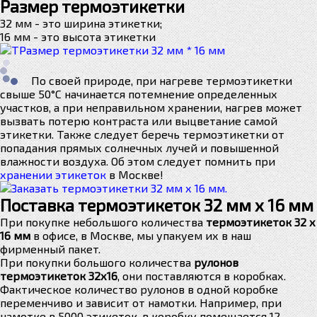
Размер термоэтикетки
32 мм - это ширина этикетки;
16 мм - это высота этикетки
По своей природе, при нагреве термоэтикетки
свыше 50°С начинается потемнение определенных
участков, а при неправильном хранении, нагрев может
вызвать потерю контраста или выцветание самой
этикетки. Также следует беречь термоэтикетки от
попадания прямых солнечных лучей и повышенной
влажности воздуха. Об этом следует помнить при
хранении этикеток
в Москве!
Поставка термоэтикеток 32 мм х 16 мм
При покупке небольшого количества
термоэтикеток 32 х
16 мм
в офисе, в Москве, мы упакуем их в наш
фирменный пакет.
При покупки большого количества
рулонов
термоэтикеток 32х16
, они поставляются в коробках.
Фактическое количество рулонов в одной коробке
переменчиво и зависит от намотки. Например, при
намотке в 5000 этикеток, в коробку помещается 12