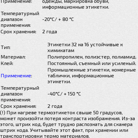
Применение:
одежды, маркировка обуви,
информационные этикетки.
Температурный
диапазон
-20°С/ + 80 °С
применения:
Срок хранения:
2 года
Этикетки 32 на 16 устойчивые к
Тип:
химикатам
Материал:
Полипропилен, полиэстер, полиамид.
Клей:
Постоянный, съемный или усиленый.
Промышленные этикетки, номерные
Применение
:
таблички, информационные
этикетки.
Температурный
диапазон
-40°С/ + 150 °С
применения:
Срок хранения:
2 года
(!) При нагреве термоэтикеток свыше 50 градусов,
может произойти потеря контраста изображения. Из-за
этого, штрих код, будет трудно распознать для сканера
штрих кода. Учитывайте этот факт, при хранении или
транспортировки термо материалов.